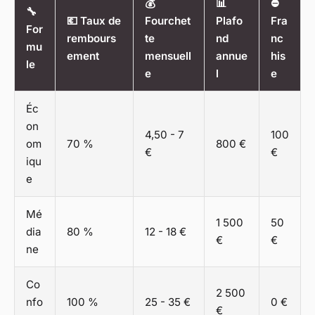
💰
📊
⛔
🔧
💶 Taux de
Fourchet
Plafo
Fra
For
rembours
te
nd
nc
mu
ement
mensuell
annue
his
le
e
l
e
Éc
on
4,50 - 7
100
om
70 %
800 €
€
€
iqu
e
Mé
1 500
50
dia
80 %
12 - 18 €
€
€
ne
Co
2 500
nfo
100 %
25 - 35 €
0 €
€