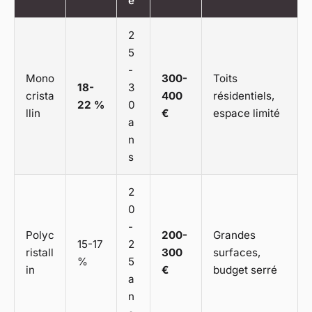
é
2
5
-
Mono
300-
Toits
18-
3
crista
400
résidentiels,
22 %
0
llin
€
espace limité
a
n
s
2
0
-
Polyc
200-
Grandes
15-17
2
ristall
300
surfaces,
%
5
in
€
budget serré
a
n