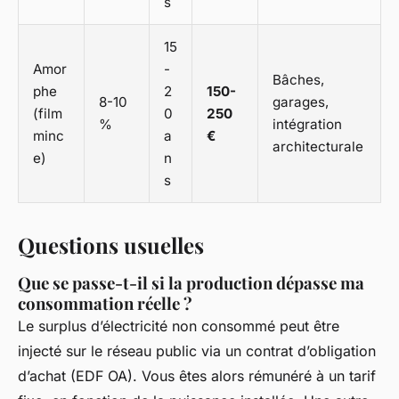
s
15
Amor
-
Bâches,
phe
2
150-
8-10
garages,
(film
0
250
%
intégration
minc
a
€
architecturale
e)
n
s
Questions usuelles
Que se passe-t-il si la production dépasse ma
consommation réelle ?
Le surplus d’électricité non consommé peut être
injecté sur le réseau public via un contrat d’obligation
d’achat (EDF OA). Vous êtes alors rémunéré à un tarif