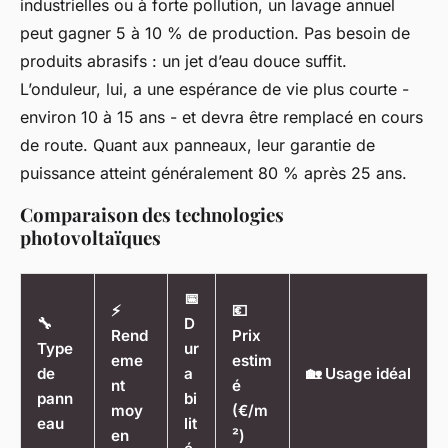
industrielles ou à forte pollution, un lavage annuel
peut gagner 5 à 10 % de production. Pas besoin de
produits abrasifs : un jet d’eau douce suffit.
L’onduleur, lui, a une espérance de vie plus courte -
environ 10 à 15 ans - et devra être remplacé en cours
de route. Quant aux panneaux, leur garantie de
puissance atteint généralement 80 % après 25 ans.
Comparaison des technologies
photovoltaïques
📅
⚡
💶
🔧
D
Rend
Prix
Type
ur
eme
estim
de
a
🏡 Usage idéal
nt
é
pann
bi
moy
(€/m
eau
lit
en
²)