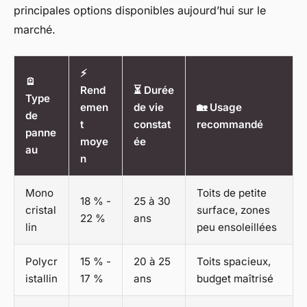
principales options disponibles aujourd’hui sur le
marché.
⚡
🪫
Rend
⏳ Durée
Type
emen
de vie
🏡 Usage
de
t
constat
recommandé
panne
moye
ée
au
n
Mono
Toits de petite
18 % -
25 à 30
cristal
surface, zones
22 %
ans
lin
peu ensoleillées
Polycr
15 % -
20 à 25
Toits spacieux,
istallin
17 %
ans
budget maîtrisé